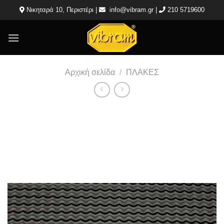
Μετάβαση
Νικηταρά 10, Περιστέρι |
info@vibram.gr
|
210 5719600
στο
περιεχόμενο
Αρχική σελίδα
/
ΠΛΑΚΕΣ