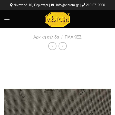
Μετάβαση
Νικηταρά 10, Περιστέρι |
info@vibram.gr
|
210 5719600
στο
περιεχόμενο
Αρχική σελίδα
/
ΠΛΑΚΕΣ