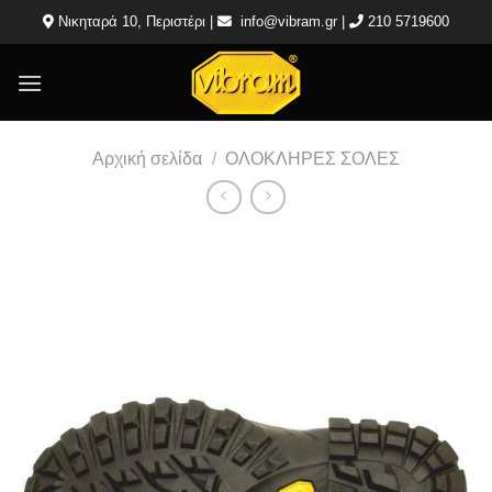
Μετάβαση
Νικηταρά 10, Περιστέρι |
info@vibram.gr
|
210 5719600
στο
περιεχόμενο
Αρχική σελίδα
/
ΟΛΟΚΛΗΡΕΣ ΣΟΛΕΣ