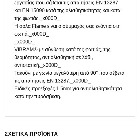
εργασίας που σέβεται τις απαιτήσεις EN 13287
και EN 15090 κατά της ολισθητικότητας και κατά
της φωτιάς._x000D_
Η σόλα Flame είναι ο σύμμαχός σας ενάντια στη
φωτιά._x000D_
_x000D_
VIBRAM® με σύνθεση κατά της φωτιάς, της
θερμότητας, αντιολισθητική σε λάδι,
αντιστατική._x000D_
Τακούνι με γωνία μεγαλύτερη από 90° που σέβεται
τις απαιτήσεις EN 13287._x000D_
Ειδικές προεξοχές 1,5mm για αντιολισθητικότητα
κατά την πυρόσβεση.
ΣΧΕΤΙΚΆ ΠΡΟΪΌΝΤΑ