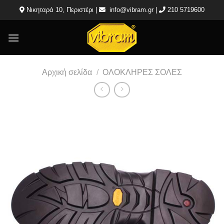
Μετάβαση
Νικηταρά 10, Περιστέρι |
info@vibram.gr
|
210 5719600
στο
περιεχόμενο
Αρχική σελίδα
/
ΟΛΟΚΛΗΡΕΣ ΣΟΛΕΣ