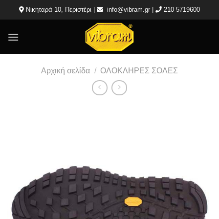
Μετάβαση
Νικηταρά 10, Περιστέρι |
info@vibram.gr
|
210 5719600
στο
περιεχόμενο
Αρχική σελίδα
/
ΟΛΟΚΛΗΡΕΣ ΣΟΛΕΣ